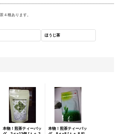
茶４種あります。
ほうじ茶
本物！煎茶ティーバッ
本物！煎茶ティーバッ
グ 2ｇ×12個
[
ｔｓ-2-
グ 8ｇ×8
[
ｔｓ-8-8
]