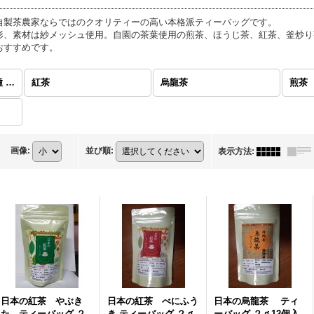
自製茶農家ならではのクオリティーの高い本格派ティーバッグです。
形、素材は紗メッシュ使用。自園の茶葉使用の煎茶、ほうじ茶、紅茶、釜炒り
おすすめです。
本格派ティーバッグ各種 (全商品)
紅茶
烏龍茶
煎茶
画像
:
並び順
:
表示方法
:
日本の紅茶 やぶき
日本の紅茶 べにふう
日本の烏龍茶 ティ
た ティーバッグ ２
き ティーバッグ ２ｇ
ーバッグ ２ｇ12個入