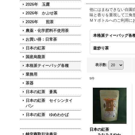
2026年 玉露
他にはまねできない自園
2026年 かぶせ茶
味と香りを重視して三角
ＭＹボトルへのご利用に
2026年 煎茶
農薬・化学肥料不使用茶
お買い得：日常茶
日本の紅茶
釜炒り茶
国産烏龍茶
表示数
:
本格派ティーバッグ各種
業務用
9
件
茶器
日本の紅茶 蒼風
日本の紅茶 セイシンタイ
パン
日本の紅茶 ゆめわかば
日本の紅茶
特定商取引法表示
みなみさやか