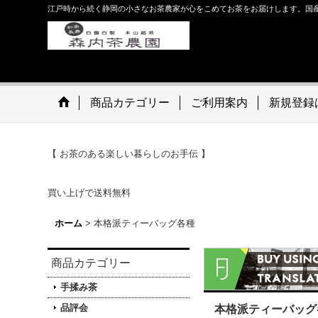
江戸時から続く静岡の小さなお茶農家が心をこめてお茶をお届けします。国
商品カテゴリー
ご利用案内
新規登録
【 お茶のある楽しい暮らしのお手伝 】 For custome
買い上げで送料無料
ホーム
>
本格派ティーバッグ各種
商品カテゴリー
手揉み茶
品評会
本格派ティーバッグ