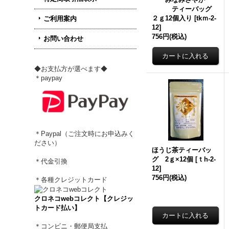
ティーバッグ
２ｇ12個入り
[
tkｍ-2-
ご利用案内
12
]
756円
(税込)
お問い合わせ
◆お支払方が選べます◆
＊paypay
＊Paypal（ご注文時にお申込みく
ださい）
ほうじ茶ティーバッ
グ 2ｇ×12個
[
ｔh-2-
＊代金引換
12
]
756円
(税込)
＊各種クレジットカード
クロネコwebコレクト【クレジッ
トカード払い】
＊コンビニ・郵便局支払