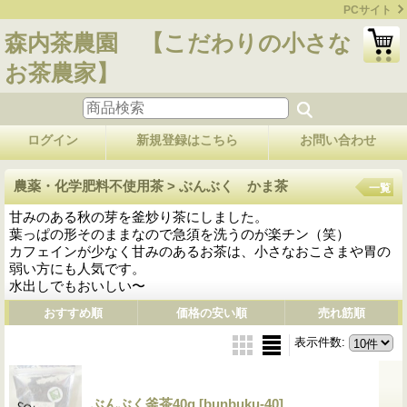
PCサイト
森内茶農園 【こだわりの小さな
お茶農家】
ログイン
新規登録はこちら
お問い合わせ
農薬・化学肥料不使用茶 > ぶんぶく かま茶
一覧
甘みのある秋の芽を釜炒り茶にしました。
葉っぱの形そのままなので急須を洗うのが楽チン（笑）
カフェインが少なく甘みのあるお茶は、小さなおこさまや胃の
弱い方にも人気です。
水出しでもおいしい〜
おすすめ順
価格の安い順
売れ筋順
表示件数
:
ぶんぶく釜茶40g
[bunbuku-40]