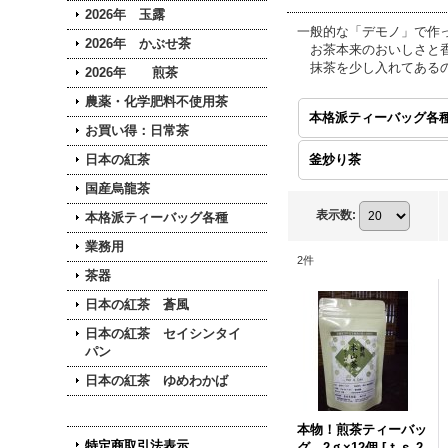
2026年 玉露
一般的な「デモノ」で作
2026年 かぶせ茶
お茶本来のおいしさと香
抹茶を少し入れてあるの
2026年 煎茶
農薬・化学肥料不使用茶
お買い得：日常茶
日本の紅茶
釜炒り茶
国産烏龍茶
表示数
:
本格派ティーバッグ各種
業務用
2
件
茶器
日本の紅茶 蒼風
日本の紅茶 セイシンタイ
パン
日本の紅茶 ゆめわかば
本物！煎茶ティーバッ
特定商取引法表示
グ 2ｇ×12個
[
ｔｓ-2-