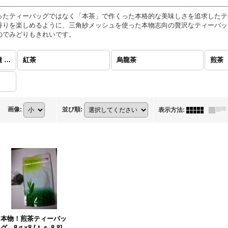
ったティーバッグではなく「本茶」で作くった本格的な美味しさを追求したテ
りを楽しめるように、三角紗メッシュを使った本物志向の贅沢なティーバッ
でみどりもきれいです。
本格派ティーバッグ各種 (全商品)
紅茶
烏龍茶
煎茶
画像
:
並び順
:
表示方法
:
本物！煎茶ティーバッ
グ 8ｇ×8
[
ｔｓ-8-8
]