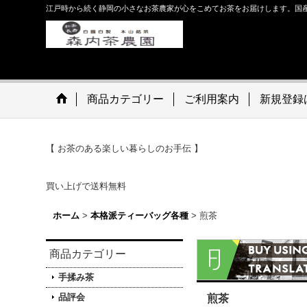
江戸時から続く静岡の小さなお茶農家が心をこめてお茶をお届けします。国
商品カテゴリー
ご利用案内
新規登録
【 お茶のある楽しい暮らしのお手伝 】 For custome
買い上げで送料無料
ホーム
>
本格派ティーバッグ各種
>
煎茶
商品カテゴリー
手揉み茶
品評会
煎茶